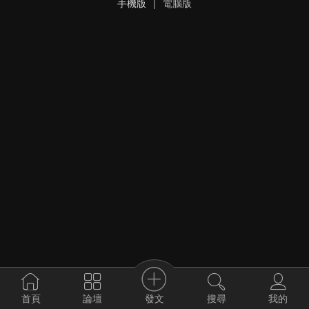
手機版
|
電腦版
發文
首頁
論壇
搜尋
我的