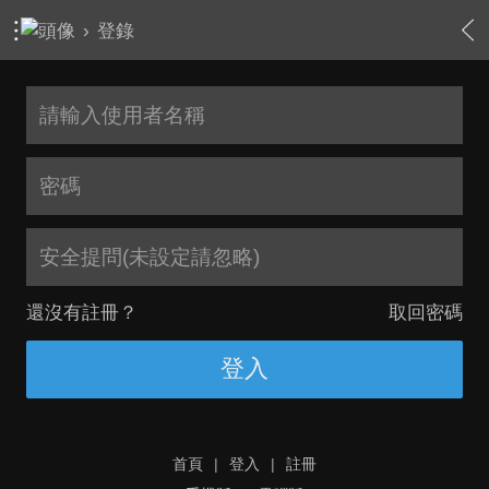
›
登錄
安全提問(未設定請忽略)
還沒有註冊？
取回密碼
登入
首頁
|
登入
|
註冊