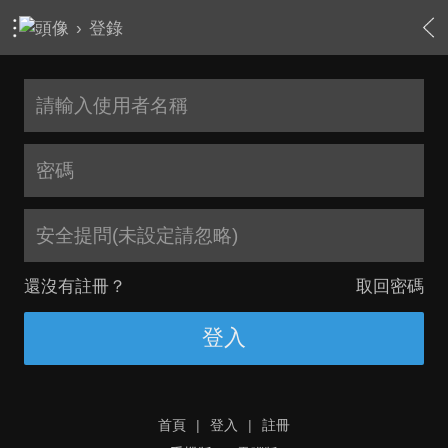
›
登錄
安全提問(未設定請忽略)
還沒有註冊？
取回密碼
登入
首頁
|
登入
|
註冊