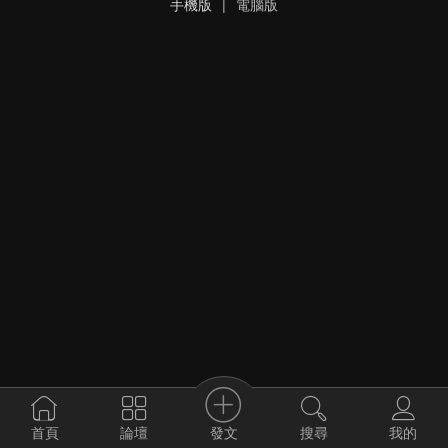
手機版
|
電腦版
發文
首頁
論壇
搜尋
我的