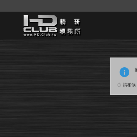
請稍候..