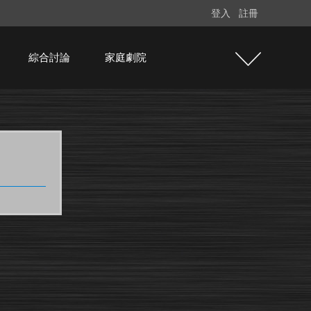
登入
註冊
綜合討論
家庭劇院