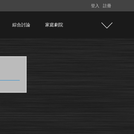
登入
註冊
綜合討論
家庭劇院