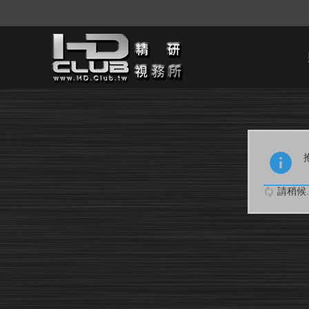
請稍候..