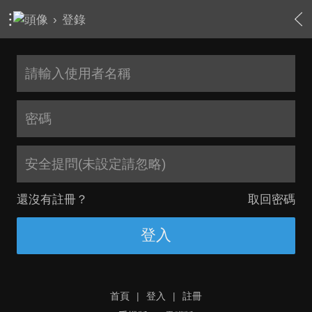
›
登錄
安全提問(未設定請忽略)
還沒有註冊？
取回密碼
登入
首頁
|
登入
|
註冊