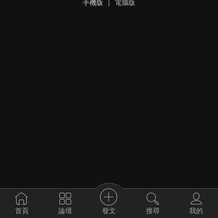
手機版
|
電腦版
發文
首頁
論壇
搜尋
我的