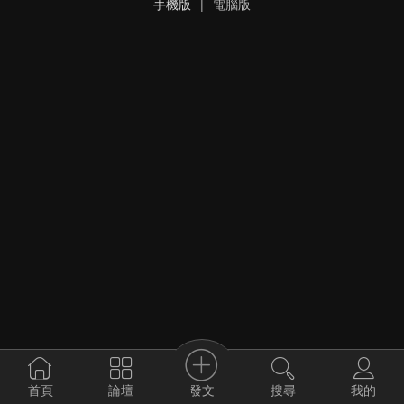
手機版
|
電腦版
發文
首頁
論壇
搜尋
我的