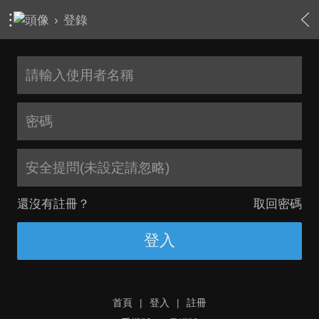
›
登錄
安全提問(未設定請忽略)
還沒有註冊？
取回密碼
登入
首頁
|
登入
|
註冊