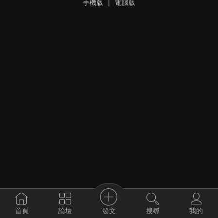
手機版
|
電腦版
發文
首頁
論壇
搜尋
我的