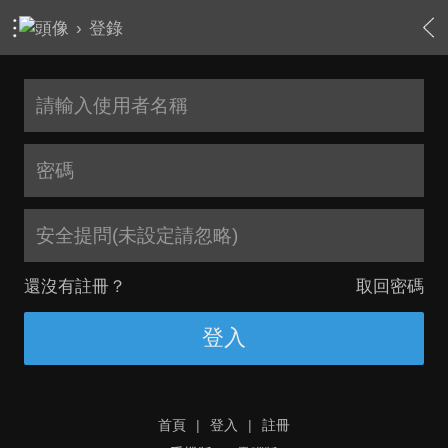
›
登錄
安全提問(未設定請忽略)
還沒有註冊？
取回密碼
登入
首頁
|
登入
|
註冊