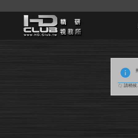
請稍候..