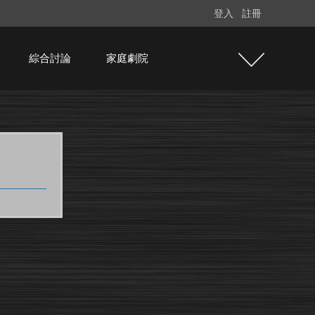
登入
註冊
綜合討論
家庭劇院