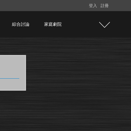
登入
註冊
綜合討論
家庭劇院