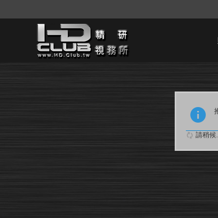
請稍候..