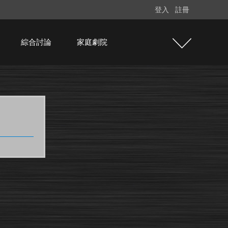
登入
註冊
綜合討論
家庭劇院