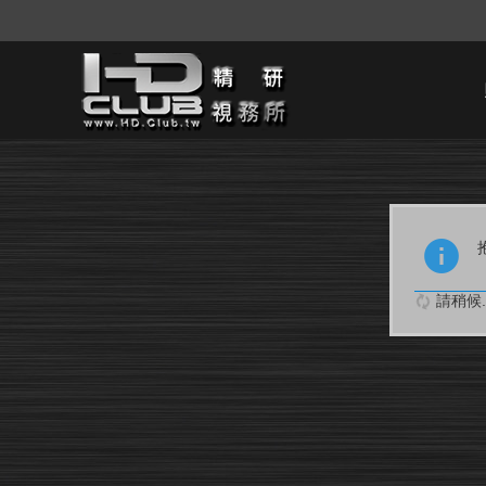
請稍候..