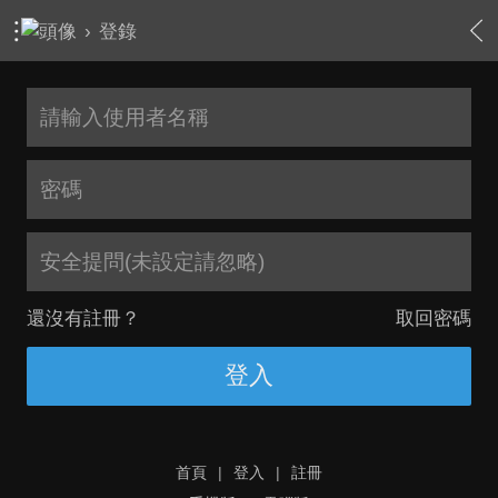
›
登錄
安全提問(未設定請忽略)
還沒有註冊？
取回密碼
登入
首頁
|
登入
|
註冊