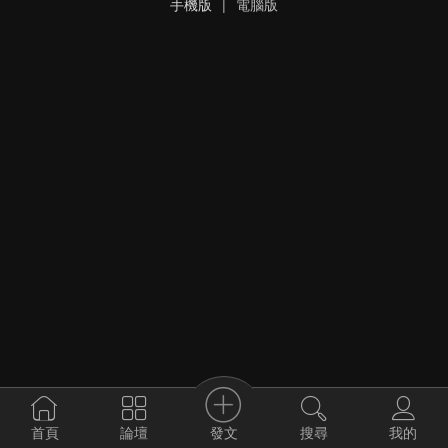
手機版
|
電腦版
發文
首頁
論壇
搜尋
我的