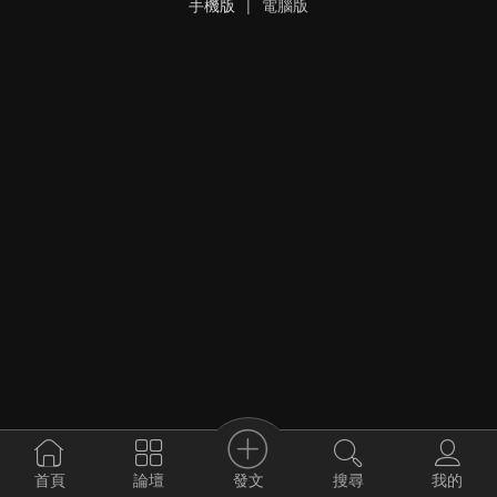
手機版
|
電腦版
發文
首頁
論壇
搜尋
我的