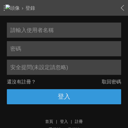
›
登錄
安全提問(未設定請忽略)
還沒有註冊？
取回密碼
登入
首頁
|
登入
|
註冊