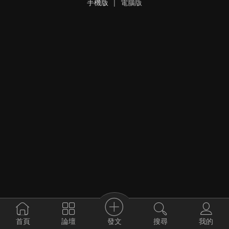
手機版
|
電腦版
發文
首頁
論壇
搜尋
我的