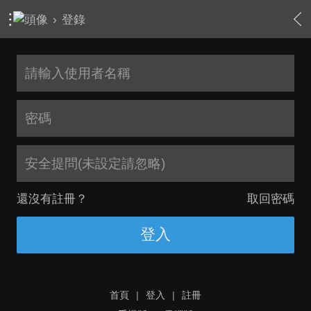
›
登錄
安全提問(未設定請忽略)
還沒有註冊？
取回密碼
登入
首頁
|
登入
|
註冊