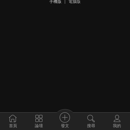
手機版
|
電腦版
發文
首頁
論壇
搜尋
我的