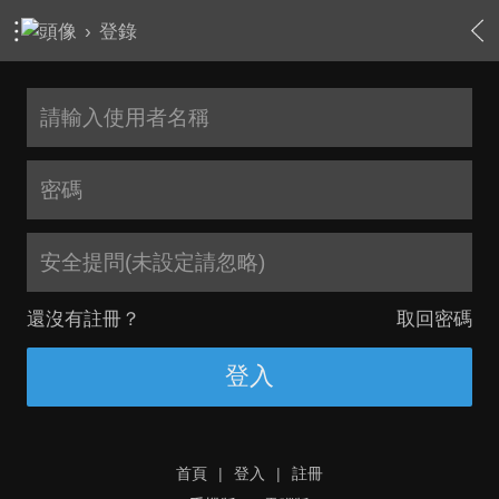
›
登錄
安全提問(未設定請忽略)
還沒有註冊？
取回密碼
登入
首頁
|
登入
|
註冊