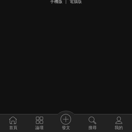
手機版
|
電腦版
發文
首頁
論壇
搜尋
我的