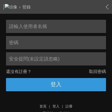
›
登錄
安全提問(未設定請忽略)
還沒有註冊？
取回密碼
登入
首頁
|
登入
|
註冊