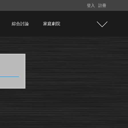
登入
註冊
綜合討論
家庭劇院