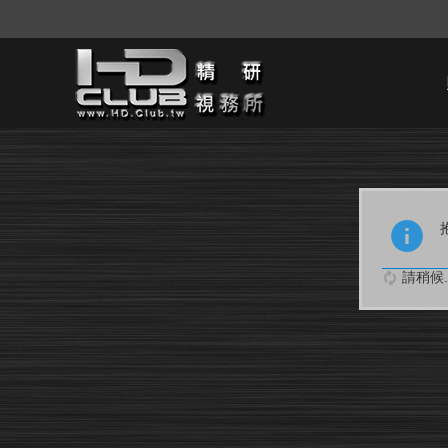
請稍候..