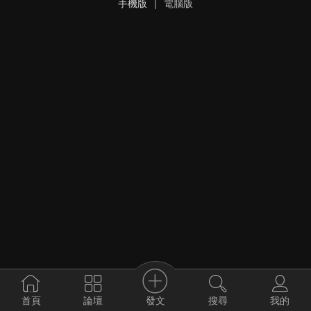
手機版
|
電腦版
發文
首頁
論壇
搜尋
我的