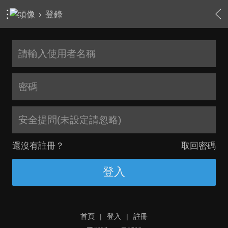
›
登錄
安全提問(未設定請忽略)
還沒有註冊？
取回密碼
登入
首頁
|
登入
|
註冊