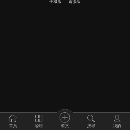
手機版
|
電腦版
發文
首頁
論壇
搜尋
我的