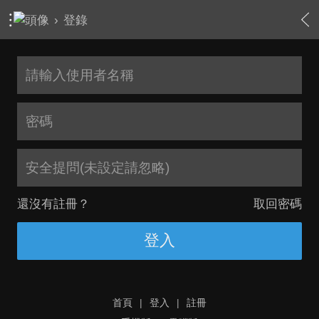
›
登錄
安全提問(未設定請忽略)
還沒有註冊？
取回密碼
登入
首頁
|
登入
|
註冊