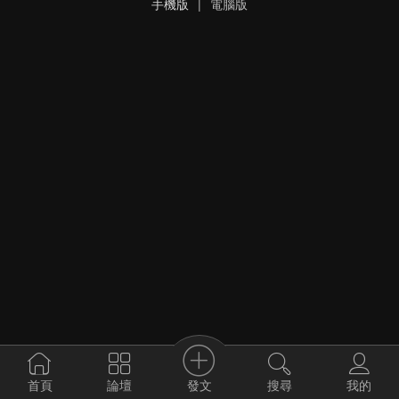
手機版
|
電腦版
發文
首頁
論壇
搜尋
我的