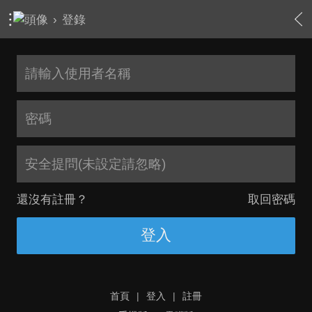
›
登錄
安全提問(未設定請忽略)
還沒有註冊？
取回密碼
登入
首頁
|
登入
|
註冊