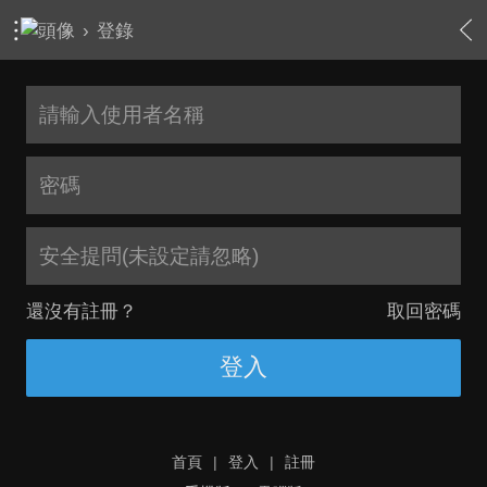
›
登錄
安全提問(未設定請忽略)
還沒有註冊？
取回密碼
登入
首頁
|
登入
|
註冊