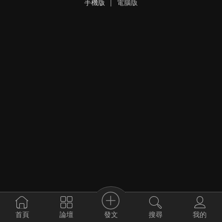
手機版
|
電腦版
發文
首頁
論壇
搜尋
我的