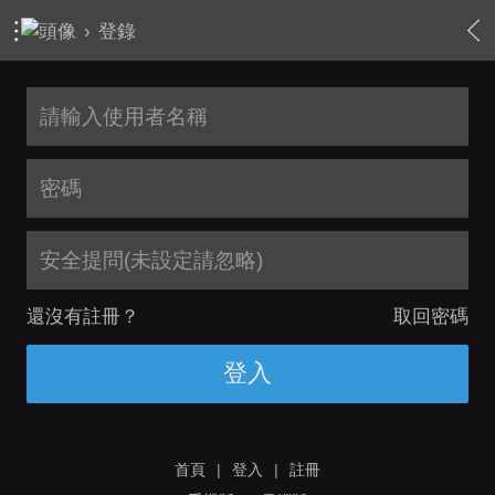
›
登錄
安全提問(未設定請忽略)
還沒有註冊？
取回密碼
登入
首頁
|
登入
|
註冊