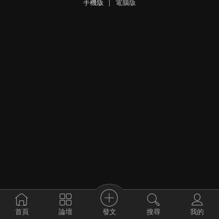
手機版
|
電腦版
發文
首頁
論壇
搜尋
我的