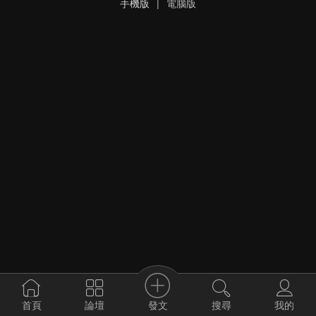
手機版
|
電腦版
發文
首頁
論壇
搜尋
我的