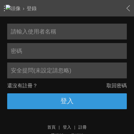
›
登錄
安全提問(未設定請忽略)
還沒有註冊？
取回密碼
登入
首頁
|
登入
|
註冊