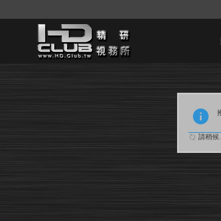
請稍候..