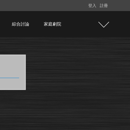
登入
註冊
綜合討論
家庭劇院