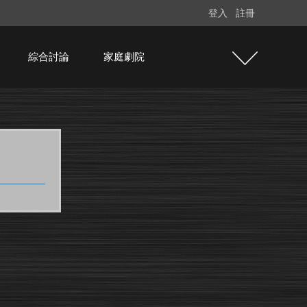
登入
註冊
綜合討論
家庭劇院