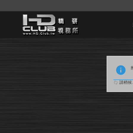
請稍候..