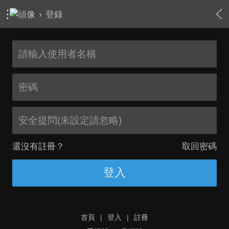
›
登錄
安全提問(未設定請忽略)
還沒有註冊？
取回密碼
登入
首頁
|
登入
|
註冊