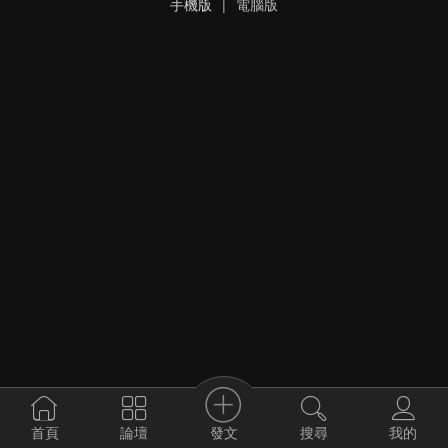
手機版
|
電腦版
發文
首頁
論壇
搜尋
我的