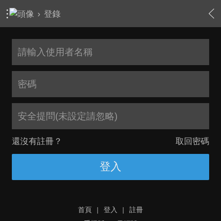
›
登錄
安全提問(未設定請忽略)
還沒有註冊？
取回密碼
登入
首頁
|
登入
|
註冊