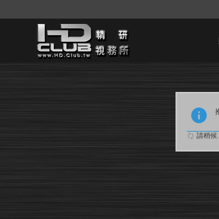
請稍候..