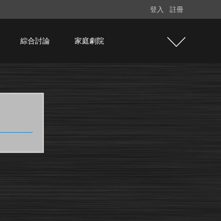
登入
註冊
綜合討論
家庭劇院