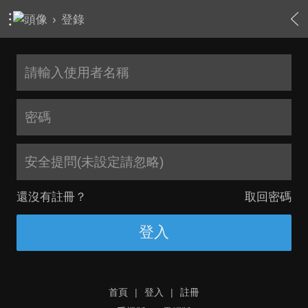
›
登錄
安全提問(未設定請忽略)
還沒有註冊？
取回密碼
登入
首頁
|
登入
|
註冊