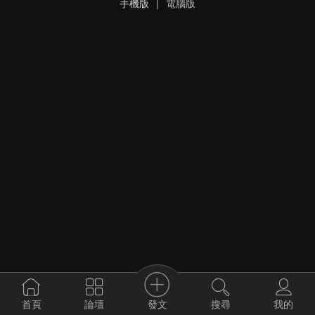
手機版
|
電腦版
發文
首頁
論壇
搜尋
我的