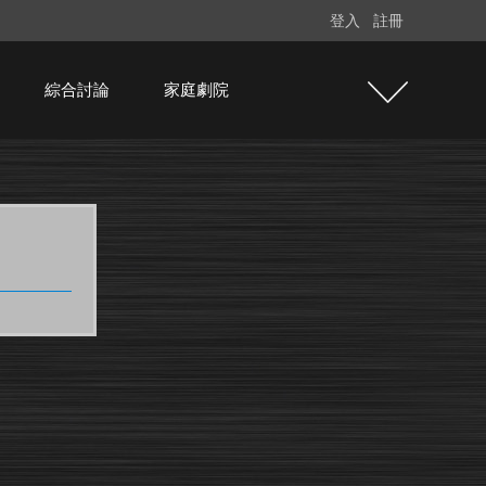
登入
註冊
綜合討論
家庭劇院