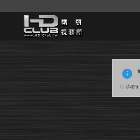
請稍候..