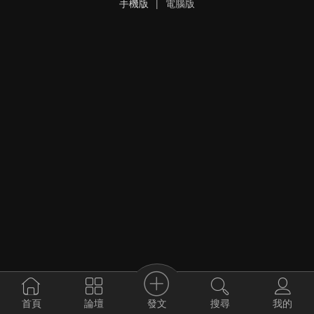
手機版
|
電腦版
發文
首頁
論壇
搜尋
我的