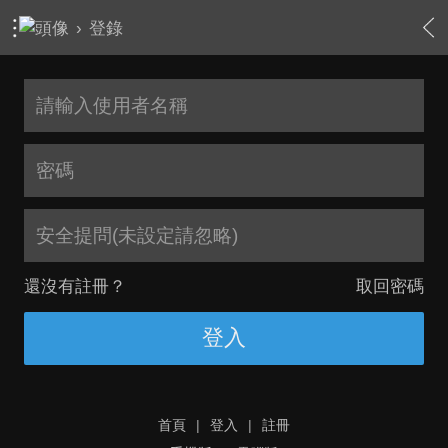
›
登錄
安全提問(未設定請忽略)
還沒有註冊？
取回密碼
登入
首頁
|
登入
|
註冊