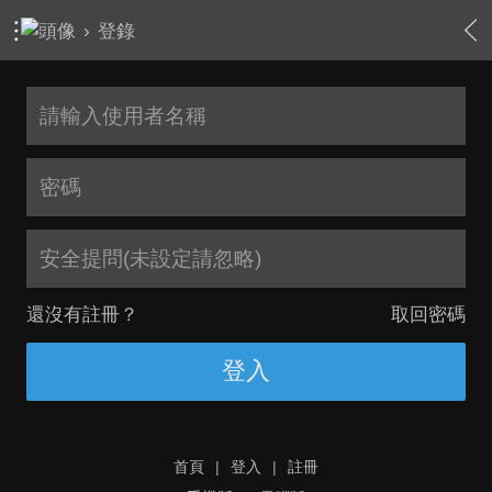
›
登錄
安全提問(未設定請忽略)
還沒有註冊？
取回密碼
登入
首頁
|
登入
|
註冊