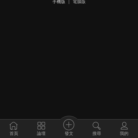
手機版
|
電腦版
發文
首頁
論壇
搜尋
我的