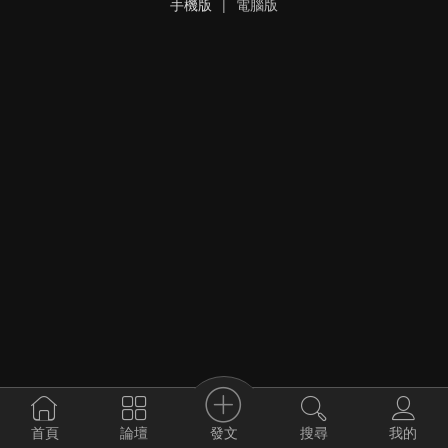
手機版
|
電腦版
發文
首頁
論壇
搜尋
我的