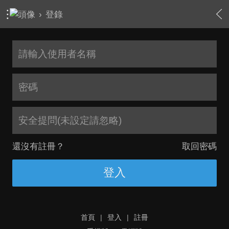
›
登錄
安全提問(未設定請忽略)
還沒有註冊？
取回密碼
登入
首頁
|
登入
|
註冊