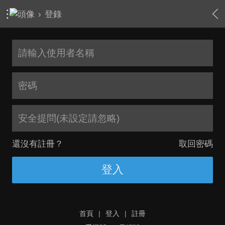
›
登錄
安全提問(未設定請忽略)
還沒有註冊？
取回密碼
登入
首頁
|
登入
|
註冊