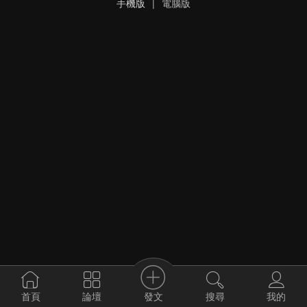
手機版
|
電腦版
發文
首頁
論壇
搜尋
我的