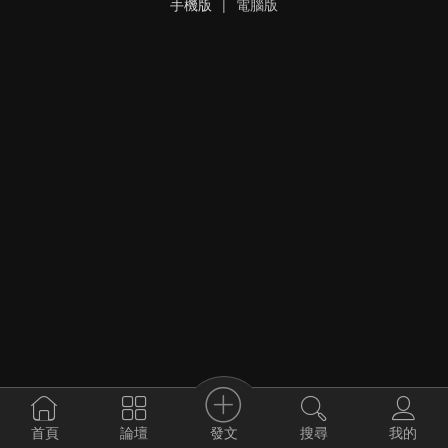
手機版
|
電腦版
發文
首頁
論壇
搜尋
我的