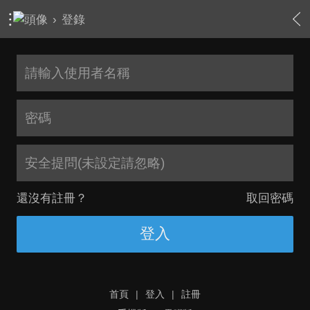
›
登錄
安全提問(未設定請忽略)
還沒有註冊？
取回密碼
登入
首頁
|
登入
|
註冊