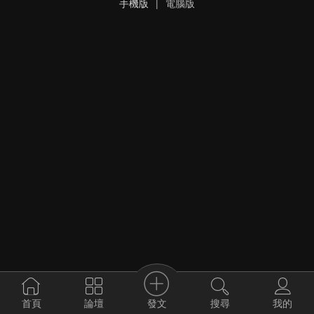
手機版
|
電腦版
發文
首頁
論壇
搜尋
我的