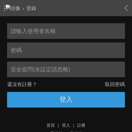
›
登錄
安全提問(未設定請忽略)
還沒有註冊？
取回密碼
登入
首頁
|
登入
|
註冊