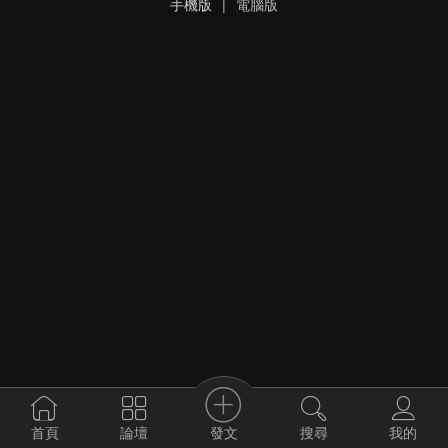
手機版
|
電腦版
發文
首頁
論壇
搜尋
我的