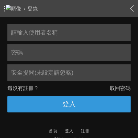
›
登錄
安全提問(未設定請忽略)
還沒有註冊？
取回密碼
登入
首頁
|
登入
|
註冊