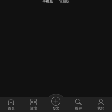
手機版
|
電腦版
發文
首頁
論壇
搜尋
我的