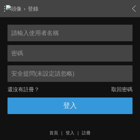
›
登錄
安全提問(未設定請忽略)
還沒有註冊？
取回密碼
登入
首頁
|
登入
|
註冊