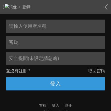
›
登錄
安全提問(未設定請忽略)
還沒有註冊？
取回密碼
登入
首頁
|
登入
|
註冊