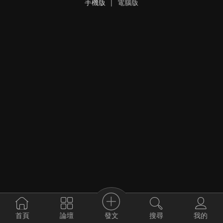
手機版
|
電腦版
發文
首頁
論壇
搜尋
我的