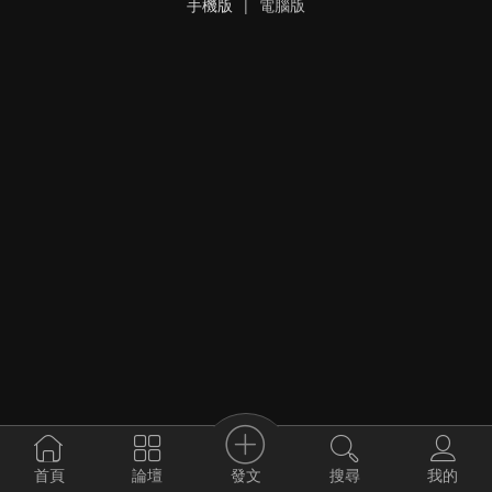
手機版
|
電腦版
發文
首頁
論壇
搜尋
我的