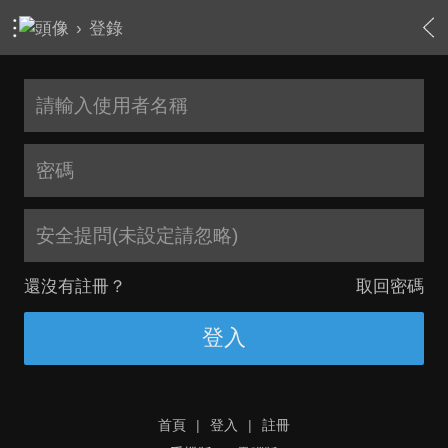
›
登錄
安全提問(未設定請忽略)
還沒有註冊？
取回密碼
登入
首頁
|
登入
|
註冊