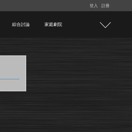
登入
註冊
綜合討論
家庭劇院