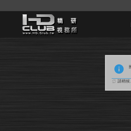
請稍候..