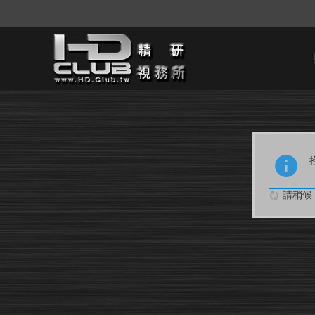
請稍候..