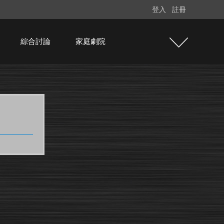
登入
註冊
綜合討論
家庭劇院