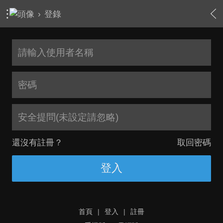
›
登錄
安全提問(未設定請忽略)
還沒有註冊？
取回密碼
登入
首頁
|
登入
|
註冊