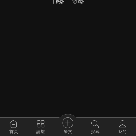
手機版
|
電腦版
發文
首頁
論壇
搜尋
我的