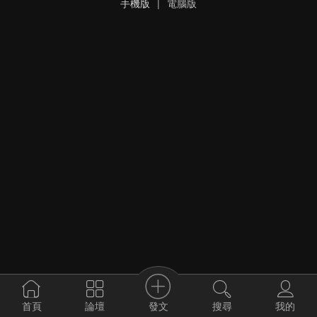
手機版
|
電腦版
發文
首頁
論壇
搜尋
我的