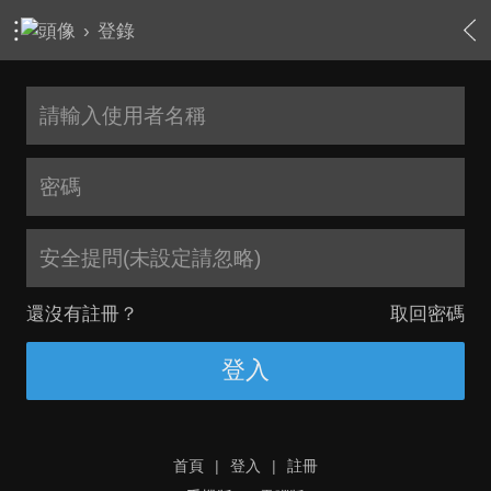
›
登錄
安全提問(未設定請忽略)
還沒有註冊？
取回密碼
登入
首頁
|
登入
|
註冊