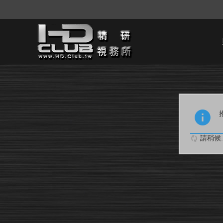
請稍候..