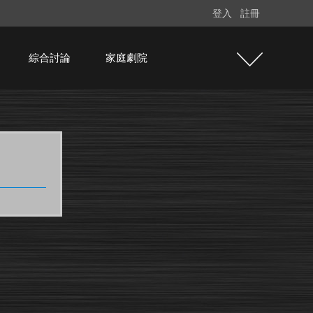
登入
註冊
綜合討論
家庭劇院