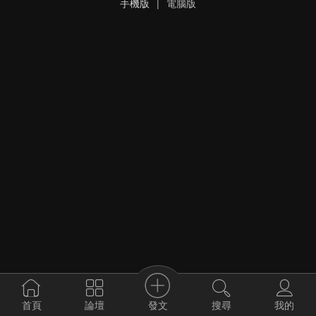
手機版
|
電腦版
發文
首頁
論壇
搜尋
我的