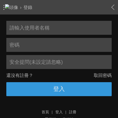
›
登錄
安全提問(未設定請忽略)
還沒有註冊？
取回密碼
登入
首頁
|
登入
|
註冊