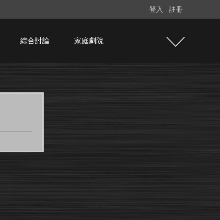
登入
註冊
綜合討論
家庭劇院