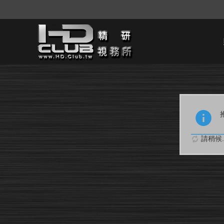
請稍候..