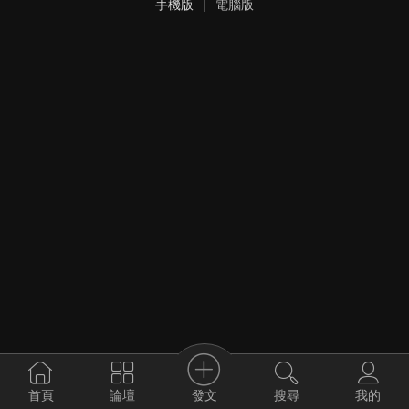
手機版
|
電腦版
發文
首頁
論壇
搜尋
我的