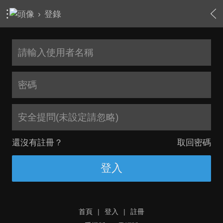
›
登錄
安全提問(未設定請忽略)
還沒有註冊？
取回密碼
登入
首頁
|
登入
|
註冊