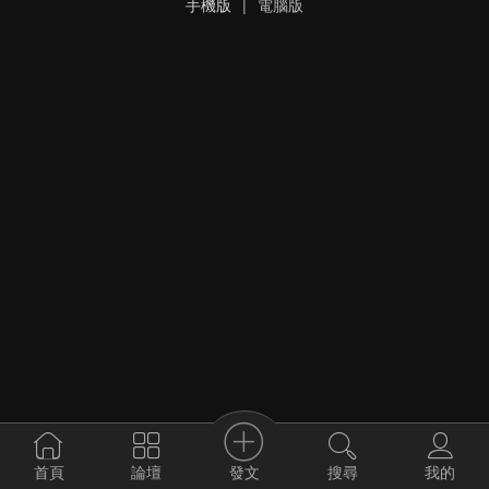
手機版
|
電腦版
發文
首頁
論壇
搜尋
我的