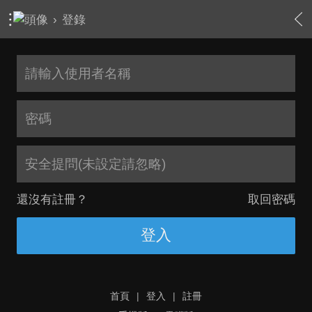
›
登錄
安全提問(未設定請忽略)
還沒有註冊？
取回密碼
登入
首頁
|
登入
|
註冊