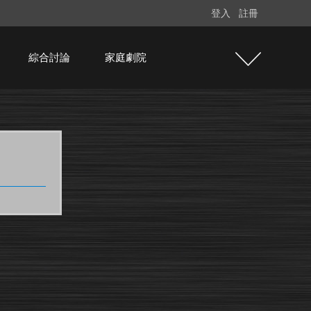
登入
註冊
綜合討論
家庭劇院