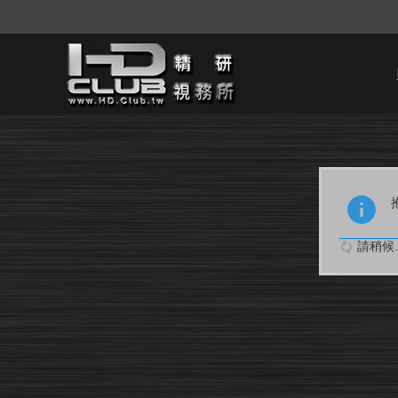
請稍候..