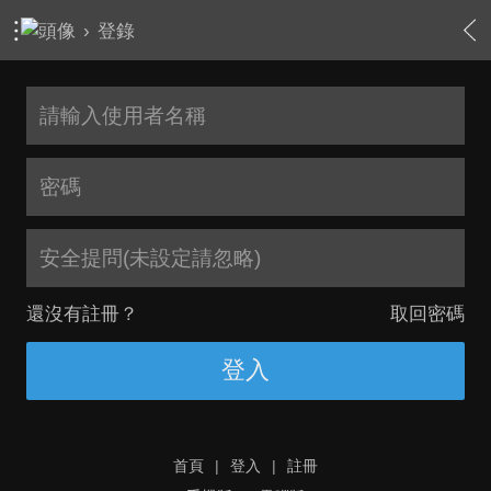
›
登錄
安全提問(未設定請忽略)
還沒有註冊？
取回密碼
登入
首頁
|
登入
|
註冊