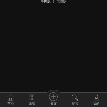
手機版
|
電腦版
發文
首頁
論壇
搜尋
我的